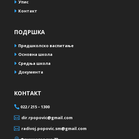
Упис
Контакт
ПОДРШКА
Предшколско васпитање
Oсновна школа
Средња школа
Документа
КОНТАКТ

022 / 215 – 1300

dir.rpopovic@gmail.com

radivoj.popovic.sm@gmail.com