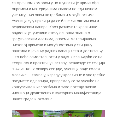
са мрачном комором у потпуности је прилагођен
опремом и материјалима сваком појединачном
ученику, његовим потребама и могућностима.
Ученици су у прилици да се баве ситоштампом и
рециклажом папира. Кроз различите креативне
радионице, ученици стичу основна знања о
графичарским алатима, опреми, материјалима,
њиховој примени и могућностима у стицању
ваштина и јачању радних капацитета и достизању
што веће самосталности у раду. Ослањајући се на
теоријску и практичну наставу, реализује се секција
“РАДИША”. У оквиру секције, ученици раде колаж
мозаике, штампају, израђују креативне и употребне
предмете од папира, припремају се за учешће на
конкурсима и изложбама и тако постају важни
чиониоци друштвених и културних манифестација
нашег града и околине.