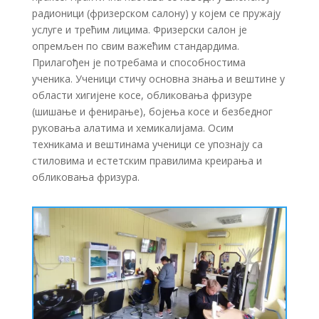
радионици (фризерском салону) у којем се пружају
услуге и трећим лицима. Фризерски салон је
опремљен по свим важећим стандардима.
Прилагођен је потребама и способностима
ученика. Ученици стичу основна знања и вештине у
области хигијене косе, обликовања фризуре
(шишање и фенирање), бојења косе и безбедног
руковања алатима и хемикалијама. Осим
техникама и вештинама ученици се упознају са
стиловима и естетским правилима креирања и
обликовања фризура.