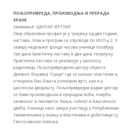
ПОЉОПРИВРЕДА, ПРОИЗВОДЊА И ПРЕРАДА
ХРАНЕ
занимање: ЦВЕЋАР-ВРТЛАР
Овај образовни профил је у трајању од две године,
настава, план и програм се спроводе по ИОП-у 2. У
оквиру недељног фонда часова ученици похађају
три дана практичну наставу и два дана теоријску.
Практична настава се реализује у школској
радионици, Пољопривредном центру објекта
Дневног боравка “Сунце” где се налазе пластеник и
отворена био-башта (сензорни врт), као и у
школском дворишту. Пољопривредни радни центар
се бави производњом и прерадом воћа, поврћа,
зачинског и лековитог биља, собног и баштенског
цвећа. Ученици овог смера учествују у Републичким
такмичењима у знању и вештинама и добитници су
Светосавских повеља.