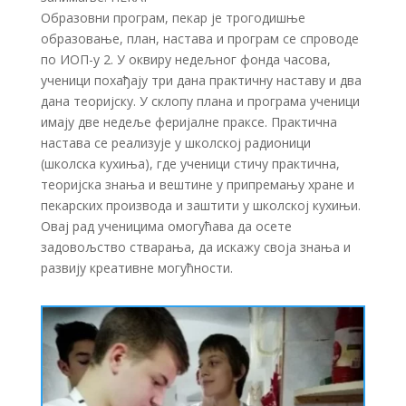
Образовни програм, пекар је трогодишње
образовање, план, настава и програм се спроводе
по ИОП-у 2. У оквиру недељног фонда часова,
ученици похађају три дана практичну наставу и два
дана теоријску. У склопу плана и програма ученици
имају две недеље феријалне праксе. Практична
настава се реализује у школској радионици
(школска кухиња), где ученици стичу практична,
теоријска знања и вештине у припремању хране и
пекарских производа и заштити у школској кухињи.
Овај рад ученицима омогућава да осете
задовољство стварања, да искажу своја знања и
развију креативне могућности.