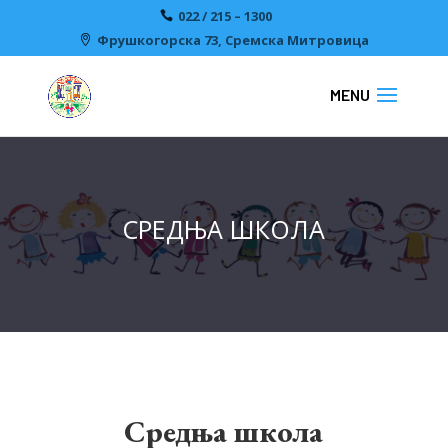
022 / 215 – 1300
Фрушкогорска 73, Сремска Митровицa
СРЕДЊА ШКОЛА
Средња школа