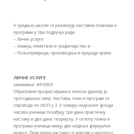
У средњој школи се реализују наставни планови и
програми у три подручја рада:
– Личне услуге
– Хемија, неметали и графичарство и
– Пољопривреда, производња и прерада хране.
ЛИЧНЕ УСЛУГЕ
занимање: ФРИЗЕР
Образовни профил мушки и женски фризер је
трогодишњи смер. Настава, план и програм се
спроводе по ИОП-у 2. У оквиру недељног фонда
часова ученици похађају три дана практичну
наставу и два дана теоријску. У склопу плана и
програма ученици имају две недеље феријалне
праксе. Практична настава се изводи у школској