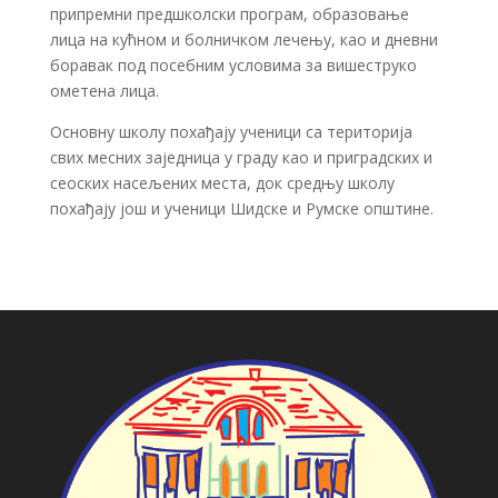
припремни предшколски програм, образовање
лица на кућном и болничком лечењу, као и дневни
боравак под посебним условима за вишеструко
ометена лица.
Основну школу похађају ученици са територија
свих месних заједница у граду као и приградских и
сеоских насељених места, док средњу школу
похађају још и ученици Шидске и Румске општине.