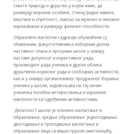
схвате природу и друштво у којем живе, да
развијају моралне особине, стекну радне навике,
вештине и спретност, смисао за музичко и ликовно
изражавање и развијају физичке способности.
Образовно-васпитни садржаји обухваћени су
обавезним, факултативним и изборним делом
наставног плана и програма школе у оквиру
наставе допунског и корективног рада,
производног рада ученика и других облика
друштвено-корисног рада и слободних активности,
као и у оквиру организованог продуженог боравка
ученика у школи, задовољава на тај начин
ученичка посебна интересовања и изражене
наклоности ка одређеним активностима.
Делатност школе је основно васпитање и
образовање, средње образовање: једногодишње,
двогодишње и трогодишње васпитање и
образовање лица са вишеструком ометеношћу,