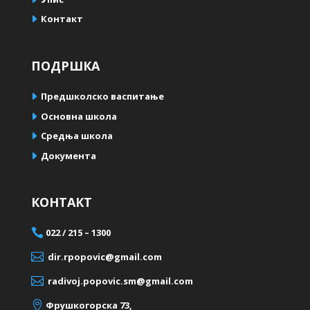
Контакт
ПОДРШКА
Предшколско васпитање
Oсновна школа
Средња школа
Документа
КОНТАКТ

022 / 215 – 1300

dir.rpopovic@gmail.com

radivoj.popovic.sm@gmail.com

Фрушкогорска 73,