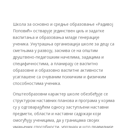
Школа за основно и средње образовање «Радивој
Поповић» остварује јединствен циљ и задатке
васпитања и образовања младе генерације
ученика. Унутрашња организација школе за децу са
сметњама у развоју, заснива се на општим
друштвено-педагошким начелима, задацима и
специфичностима, а планирају се васпитно
образовне и образовно васпитне активности
усаглашене са очуваним психичким и физичким
способностима ученика.
Општеобразовни карактер школе обезбеђује се
структуром наставних планова и програма у којима
су у одговарајућем односу заступљени наставни
предмети, области и наставни садржаји који
омогућују ученицима, да у границама својих
умањених способности, упознају и што правилније