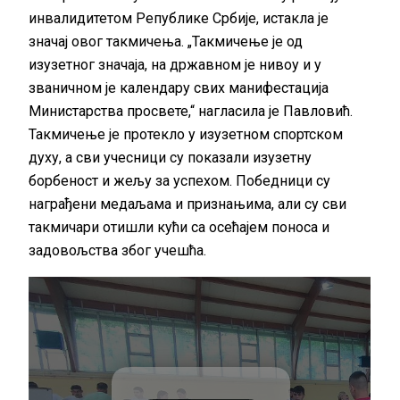
инвалидитетом Републике Србије, истакла је
значај овог такмичења. „Такмичење је од
изузетног значаја, на државном је нивоу и у
званичном је календару свих манифестација
Министарства просвете,“ нагласила је Павловић.
Такмичење је протекло у изузетном спортском
духу, а сви учесници су показали изузетну
борбеност и жељу за успехом. Победници су
награђени медаљама и признањима, али су сви
такмичари отишли кући са осећајем поноса и
задовољства због учешћа.