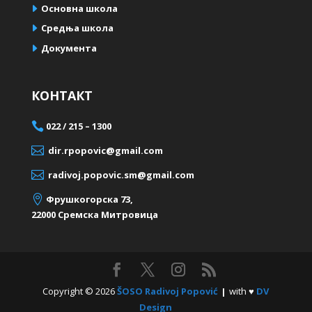
Oсновна школа
Средња школа
Документа
КОНТАКТ

022 / 215 – 1300

dir.rpopovic@gmail.com

radivoj.popovic.sm@gmail.com

Фрушкогорска 73,
22000 Сремска Митровицa
Copyright © 2026
ŠOSO Radivoj Popović
|
with ♥
DV
Design