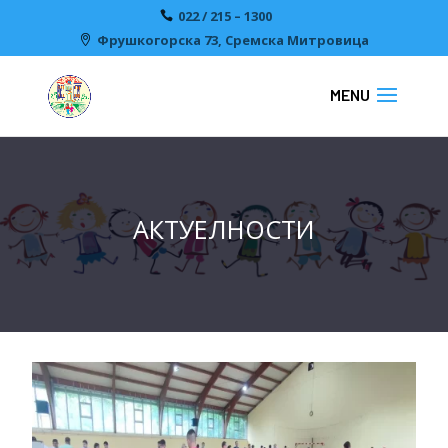
022 / 215 – 1300
Фрушкогорска 73, Сремска Митровицa
АКТУЕЛНОСТИ