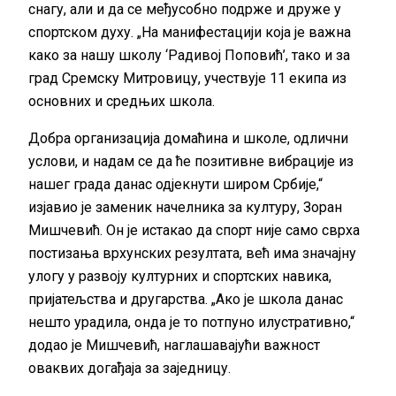
снагу, али и да се међусобно подрже и друже у
спортском духу. „На манифестацији која је важна
како за нашу школу ‘Радивој Поповић’, тако и за
град Сремску Митровицу, учествује 11 екипа из
основних и средњих школа.
Добра организација домаћина и школе, одлични
услови, и надам се да ће позитивне вибрације из
нашег града данас од‌јекнути широм Србије,“
изјавио је заменик начелника за културу, Зоран
Мишчевић. Он је истакао да спорт није само сврха
постизања врхунских резултата, већ има значајну
улогу у развоју културних и спортских навика,
пријатељства и другарства. „Ако је школа данас
нешто урадила, онда је то потпуно илустративно,“
додао је Мишчевић, наглашавајући важност
оваквих догађаја за заједницу.