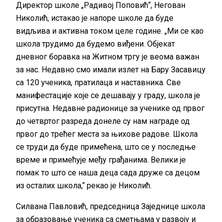
Директор школе „Радивој Поповић“, Негован
Николић, истакао је напоре школе да буде
видљива и активна током целе године. „Ми се као
школа трудимо да будемо виђени. Објекат
дневног боравка на Житном тргу је веома важан
за нас. Недавно смо имали излет на Бару Засавицу
са 120 ученика, пратилаца и наставника. Све
манифестације које се дешавају у граду, школа је
присутна. Недавне радионице за ученике од првог
до четвртог разреда донеле су нам награде од
првог до трећег места за њихове радове. Школа
се труди да буде примећена, што се у последње
време и примећује међу грађанима. Велики је
помак то што се наша деца сада друже са децом
из осталих школа,“ рекао је Николић.
Силвана Павловић, председница Заједнице школа
за образовање ученика са сметњама у развоју и