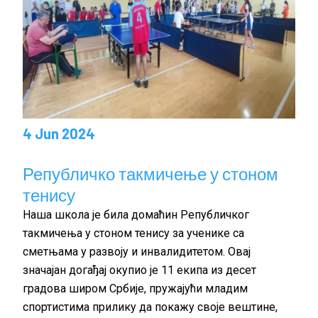
4 Jun 2024
Републичко такмичење у стоном
тенису
Наша школа је била домаћин Републичког
такмичења у стоном тенису за ученике са
сметњама у развоју и инвалидитетом. Овај
значајан догађај окупио је 11 екипа из десет
градова широм Србије, пружајући младим
спортистима прилику да покажу своје вештине,