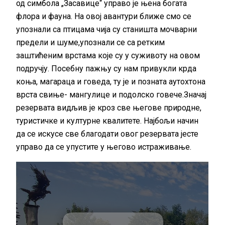
од симбола „Засавице“ управо је њена богата
флора и фауна. На овој авантури ближе смо се
упознали са птицама чија су станишта мочварни
предели и шуме,упознали се са ретким
заштићеним врстама које су у суживоту на овом
подручју. Посебну пажњу су нам привукли крда
коња, магараца и говеда, ту је и позната аутохтона
врста свиње- мангулице и подолско говече.Значај
резервата видљив је кроз све његове природне,
туристичке и културне квалитете. Најбољи начин
да се искусе све благодати овог резервата јесте
управо да се упустите у његово истраживање.