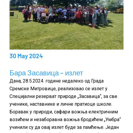
30 May 2024
Бара Засавица – излет
Дана, 28.5.2024. године недалеко од Града
Сремске Митровице, реализовао се излет у
Специјални резерват природе „Засавица“, за све
ученике, наставнике и личне пратиоце школе.
Боравак у природи, сафари вожња електричним
возићем и незаборавна вожња бродићем „Умбра“
учинили су да овај излет буде за памћење. Један