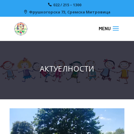
022 / 215 – 1300
Фрушкогорска 73, Сремска Митровицa
АКТУЕЛНОСТИ