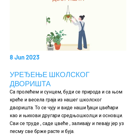
8 Jun 2023
УРЕЂЕЊЕ ШКОЛСКОГ
ДВОРИШТА
Са пролећем и сунцем, буди се природа и са њом
креће и весела граја из нашег школског
дворишта. То се чују и виде наши ђаци цвећари
као и њихови другари средњошколци и основци.
Сви се труде , саде цвеће , заливају и певају јер уз
песму све брже расте и буја.