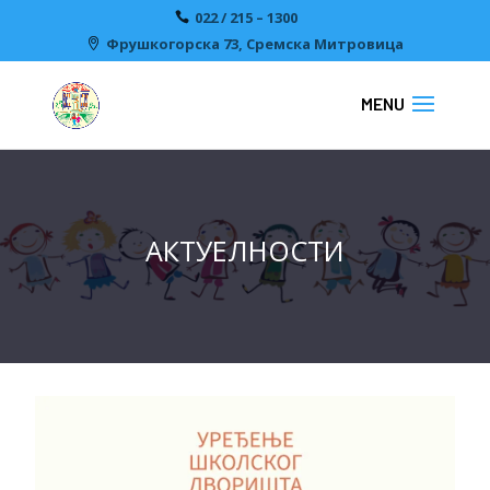
022 / 215 – 1300
Фрушкогорска 73, Сремска Митровицa
АКТУЕЛНОСТИ