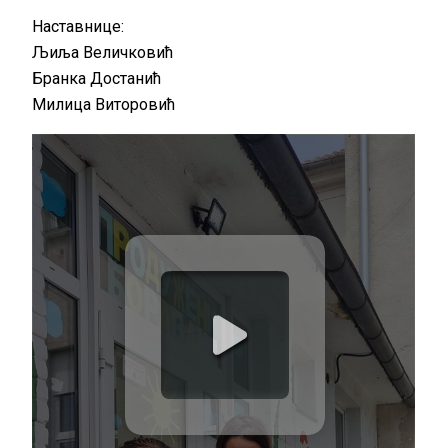
Наставнице:
Љиља Величковић
Бранка Достанић
Милица Виторовић