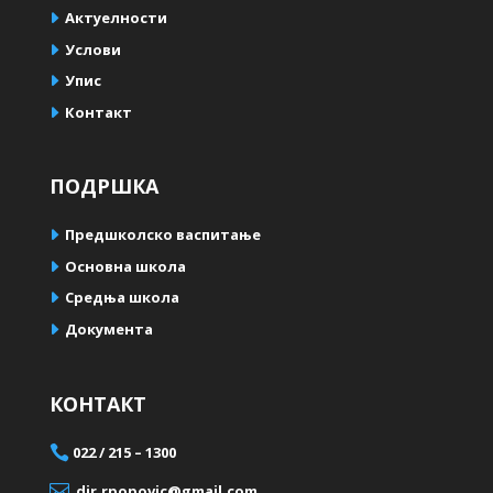
Актуелности
Услови
Упис
Контакт
ПОДРШКА
Предшколско васпитање
Oсновна школа
Средња школа
Документа
КОНТАКТ

022 / 215 – 1300

dir.rpopovic@gmail.com